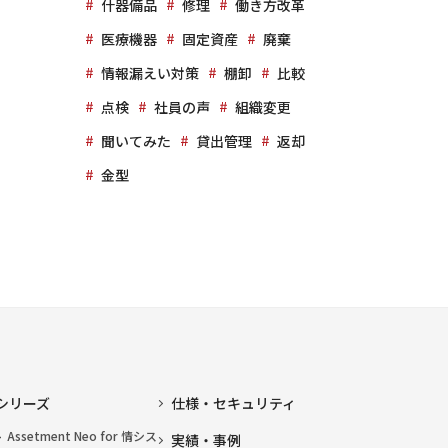
什器備品
修理
働き方改革
医療機器
固定資産
廃棄
情報漏えい対策
棚卸
比較
点検
社員の声
組織変更
聞いてみた
貸出管理
返却
金型
シリーズ
仕様・セキュリティ
Assetment Neo for 情シス
実績・事例