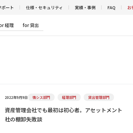
サポート
仕様・セキュリティ
実績・事例
FAQ
お
for 経理
for 貸出
2022年9月9日
情シス部門
経理部門
貸出管理部門
資産管理会社でも最初は初心者。アセットメント
社の棚卸失敗談