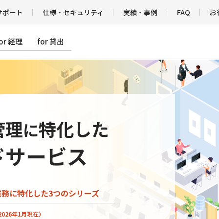
サポート
仕様・セキュリティ
実績・事例
FAQ
お
for 経理
for 貸出
管理
特化した
に
ドサービス
業務に特化
した3つのシリーズ
2026年1月現在）