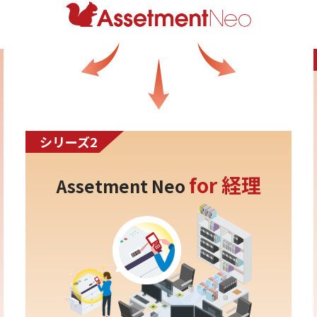
シリーズ2
for 経理
Assetment Neo