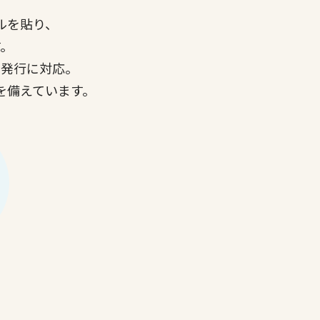
ルを貼り、
。
番発行に対応。
を備えています。