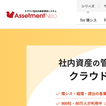
シリーズ
for 情シス
社内資産
の
クラウ
情シス・経理・貸出の各
800社・80万人が利用中
（