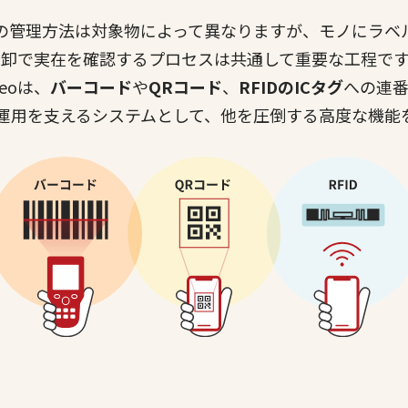
の管理方法は対象物によって異なりますが、モノにラベ
棚卸で実在を確認するプロセスは共通して重要な工程です
 Neoは、
バーコード
や
QRコード
、
RFIDのICタグ
への連
運用を支えるシステムとして、他を圧倒する高度な機能