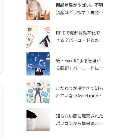
棚卸差異がやばい。不明
資産はどう探す？再発防
止策は？
RFIDで棚卸は効率化で
きる？バーコードとの違
いと導入前に知っておき
たい注意点
紙・Excelによる管理か
ら脱却！バーコードによ
る棚卸のメリットとは
こだわりが深すぎて知ら
れていないAssetment
Neoの機能①
知らない間に廃棄された
パソコンから情報漏え
い！どう防ぐ？