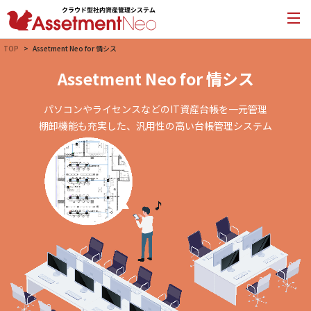
TOP
Assetment Neo for 情シス
Assetment Neo for 情シス
パソコンやライセンスなどのIT資産台帳を一元管理
棚卸機能も充実した、汎用性の高い台帳管理システム