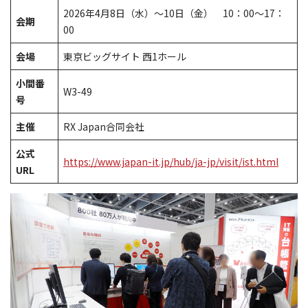
2026年4月8日（水）～10日（金） 10：00～17：
会期
00
会場
東京ビッグサイト 西1ホール
小間番
W3-49
号
主催
RX Japan合同会社
公式
https://www.japan-it.jp/hub/ja-jp/visit/ist.html
URL