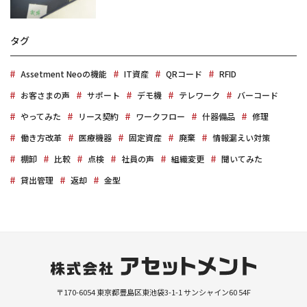
タグ
Assetment Neoの機能
IT資産
QRコード
RFID
お客さまの声
サポート
デモ機
テレワーク
バーコード
やってみた
リース契約
ワークフロー
什器備品
修理
働き方改革
医療機器
固定資産
廃棄
情報漏えい対策
棚卸
比較
点検
社員の声
組織変更
聞いてみた
貸出管理
返却
金型
〒170-6054
東京都豊島区東池袋3-1-1
サンシャイン60 54F