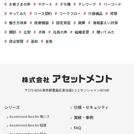
お客さまの声
サポート
デモ機
テレワーク
バーコード
やってみた
リース契約
ワークフロー
什器備品
修理
働き方改革
医療機器
固定資産
廃棄
情報漏えい対策
棚卸
比較
点検
社員の声
組織変更
聞いてみた
貸出管理
返却
金型
〒170-6054
東京都豊島区東池袋3-1-1
サンシャイン60 54F
シリーズ
仕様・セキュリティ
Assetment Neo for 情シス
実績・事例
Assetment Neo for 経理
FAQ
Assetment Neo for 貸出