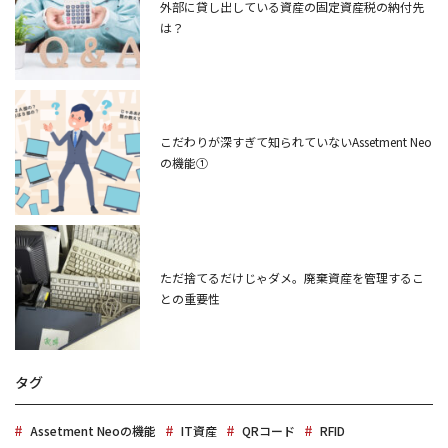
外部に貸し出している資産の固定資産税の納付先
は？
こだわりが深すぎて知られていないAssetment Neo
の機能①
ただ捨てるだけじゃダメ。廃棄資産を管理するこ
との重要性
タグ
Assetment Neoの機能
IT資産
QRコード
RFID