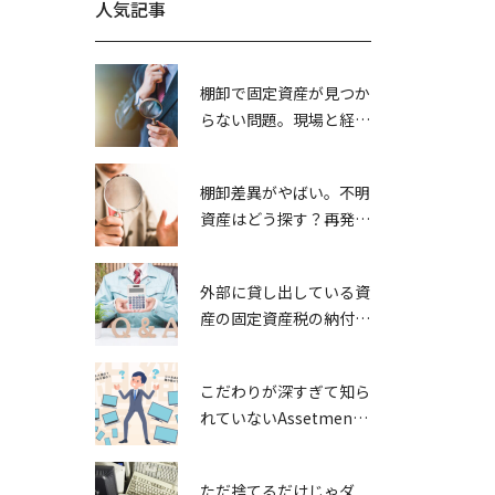
人気記事
棚卸で固定資産が見つか
らない問題。現場と経理
の責任所在を明確にする
には？
棚卸差異がやばい。不明
資産はどう探す？再発防
止策は？
外部に貸し出している資
産の固定資産税の納付先
は？
こだわりが深すぎて知ら
れていないAssetment
Neoの機能①
ただ捨てるだけじゃダ