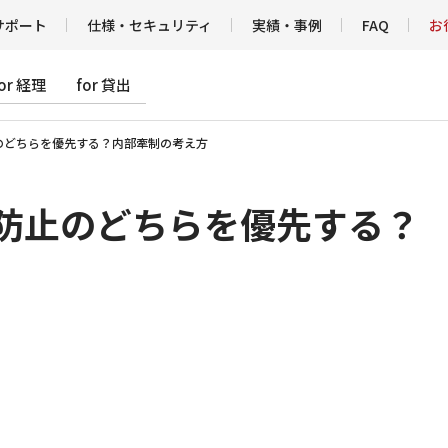
サポート
仕様・セキュリティ
実績・事例
FAQ
お
for 経理
for 貸出
のどちらを優先する？内部牽制の考え方
防止のどちらを優先する？