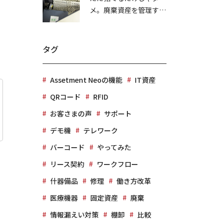
メ。廃棄資産を管理する
ことの重要性
タグ
Assetment Neoの機能
IT資産
QRコード
RFID
お客さまの声
サポート
デモ機
テレワーク
バーコード
やってみた
リース契約
ワークフロー
、
什器備品
修理
働き方改革
医療機器
固定資産
廃棄
情報漏えい対策
棚卸
比較