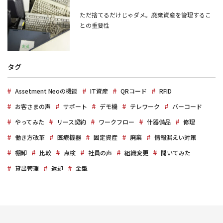
ただ捨てるだけじゃダメ。廃棄資産を管理するこ
との重要性
タグ
Assetment Neoの機能
IT資産
QRコード
RFID
お客さまの声
サポート
デモ機
テレワーク
バーコード
やってみた
リース契約
ワークフロー
什器備品
修理
働き方改革
医療機器
固定資産
廃棄
情報漏えい対策
棚卸
比較
点検
社員の声
組織変更
聞いてみた
貸出管理
返却
金型